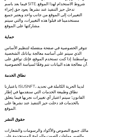
فيما بعد باسم SITE. شروط الاستخدام لهذا الموقع
تدخل حيز التنفيذ عند نشرها. يعود حق إجراء
التغييرات إلى الموقع من جانب واحد ويعتبر جميع
مستخدمينا قد قبلوا هذه التغييرات، والتي سيتم
مشاركتها على الموقع.
حماية
تتوفر الخصوصية في صفحة منفصلة لتنظيم الأساس
الذي سيتم على أساسه معالجة بياناتك الشخصية
بواسطتنا. إذا كنت تستخدم الموقع، فإنك توافق على
أن معالجة هذه البيانات تتم وفقًا لسياسة الخصوصية.
نطاق الخدمة
باعتبارنا ISUSNFT، لدينا الحرية الكاملة في تحديد
نطاق وطبيعة الخدمات التي سنقدمها في إطار
القانون؛ سيتم اعتبار أي تغييرات نجريها فيما يتعلق
بالخدمات قد دخلت حيز التنفيذ عند نشرها على
الموقع.
حقوق النشر
مالك جميع النصوص والأكواد والرسومات والشعارات
والصور وملفات الصوت والبرامج المستخدمة على