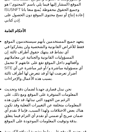
الموقع (المشار إليها فيما يلي باسم "المحتوى") هو
ISUSNFT وجميع الحقوق محفوظة. يُمنع منعا باتا
إعادة إنتاج أو نسخ محتوى الموقع دون الحصول على
إذن كتابي.
الأحكام العامة
يتعهد جميع المستخدمين بأنهم سيستخدمون الموقع
فقط للأغراض القانونية والشخصية ولن يشاركوا في
أي نشاط قد ينتهك حقوق أطراف ثالثة. إن
المسؤوليات القانونية والجنائية عن معاملاتهم
وأفعالهم داخل الموقع تقع على عاتقهم. لا تتحمل
SITE أي مسؤولية مباشرة و/أو غير مباشرة عن أي
أضرار تعرضت لها أو قد تتعرض لها أطراف ثالثة
بسبب هذه الأعمال والإجراءات.
نحن نبذل قصارى جهدنا لضمان دقة وتحديث
المعلومات المتوفرة على الموقع. ومع ذلك، على
الرغم من الجهود التي نبذلها، قد تكون هذه
المعلومات متخلفة عن التغييرات الفعلية وقد تكون
هناك بعض الاختلافات. ولهذا السبب، فإننا لا نقدم أي
ضمان صريح أو ضمني أو نقدم أي التزام فيما يتعلق
بدقة وتوقيت المعلومات الموجودة على الموقع.
قد يحتوي الموقع على روابط تشعبية لمواقع إلكترونية