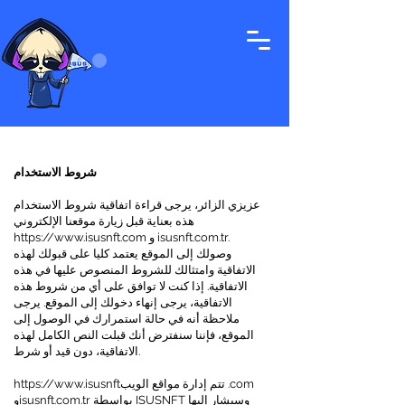
ISUS NFT
شروط الاستخدام
عزيزي الزائر، يرجى قراءة اتفاقية شروط الاستخدام
هذه بعناية قبل زيارة موقعنا الإلكتروني
و isusnft.com.tr.
https://www.isusnft.com
وصولك إلى الموقع يعتمد كليا على قبولك لهذه
الاتفاقية وامتثالك للشروط المنصوص عليها في هذه
الاتفاقية. إذا كنت لا توافق على أي من شروط هذه
الاتفاقية، يرجى إنهاء دخولك إلى الموقع. يرجى
ملاحظة أنه في حالة استمرارك في الوصول إلى
الموقع، فإننا سنفترض أنك قبلت النص الكامل لهذه
الاتفاقية، دون قيد أو شرط.
تتم إدارة مواقع الويب .com
https://www.isusnft
وisusnft.com.tr بواسطة ISUSNFT وسيشار إليها