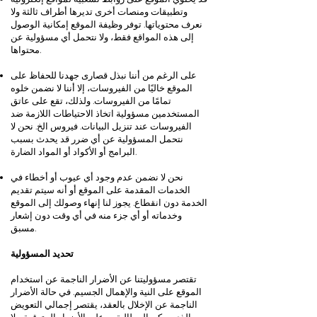
وتطبيقات ومنصات أخرى تديرها أطراف ثالثة ولا
نعرف محتوياتها. توفر وظيفة الموقع إمكانية الوصول
إلى هذه المواقع فقط، ولا نتحمل أي مسؤولية عن
محتواها.
على الرغم من أننا نبذل قصارى جهدنا للحفاظ على
الموقع خاليًا من الفيروسات، إلا أننا لا نضمن خلوه
تمامًا من الفيروسات. ولذلك، تقع على عاتق
المستخدمين مسؤولية اتخاذ الاحتياطات اللازمة ضد
الفيروسات عند تنزيل البيانات. فيروس الخ. نحن لا
نتحمل المسؤولية عن أي ضرر قد يحدث بسبب
البرامج أو الأكواد أو المواد الضارة.
نحن لا نضمن عدم وجود أي عيوب أو أخطاء في
الخدمات المقدمة على الموقع أو أنه سيتم تقديم
الخدمة دون انقطاع. يجوز لنا إنهاء وصولك إلى الموقع
وخدماته أو أي جزء منه في أي وقت دون إشعار
مسبق.
تحديد المسؤولية
تقتصر مسؤوليتنا عن الأضرار الناجمة عن استخدام
الموقع على النية والإهمال الجسيم. في حالة الأضرار
الناجمة عن الإخلال بالعقد، يقتصر إجمالي التعويض